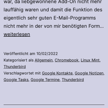
war, da liebgewonnene Add-On nicht mehr
lauffähig waren und damit die Funktion des
eigentlich sehr guten E-Mail-Programms
nicht mehr in der von mir benötigten Form…
Thunderbird
weiterlesen
die
Zweite
Veröffentlicht am
10/02/2022
Kategorisiert als
Allgemein
,
Chromebook
,
Linux Mint
,
Thunderbird
Verschlagwortet mit
Google Kontakte
,
Google Notizen
,
Google Tasks
,
Google Termine
,
Thunderbird