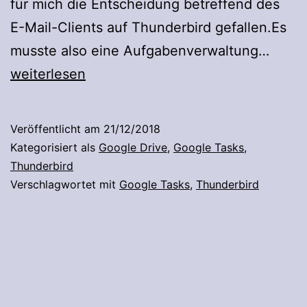
für mich die Entscheidung betreffend des
E-Mail-Clients auf Thunderbird gefallen.Es
Goog
musste also eine Aufgabenverwaltung…
Tasks
weiterlesen
und
Thund
Veröffentlicht am
21/12/2018
Kategorisiert als
Google Drive
,
Google Tasks
,
Thunderbird
Verschlagwortet mit
Google Tasks
,
Thunderbird