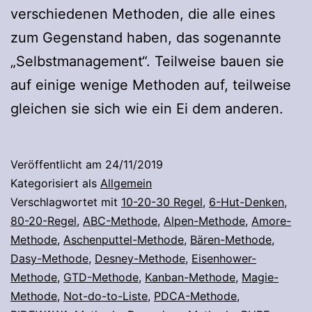
verschiedenen Methoden, die alle eines
zum Gegenstand haben, das sogenannte
„Selbstmanagement“. Teilweise bauen sie
auf einige wenige Methoden auf, teilweise
gleichen sie sich wie ein Ei dem anderen.
Veröffentlicht am
24/11/2019
Kategorisiert als
Allgemein
Verschlagwortet mit
10-20-30 Regel
,
6-Hut-Denken
,
80-20-Regel
,
ABC-Methode
,
Alpen-Methode
,
Amore-
Methode
,
Aschenputtel-Methode
,
Bären-Methode
,
Dasy-Methode
,
Desney-Methode
,
Eisenhower-
Methode
,
GTD-Methode
,
Kanban-Methode
,
Magie-
Methode
,
Not-do-to-Liste
,
PDCA-Methode
,