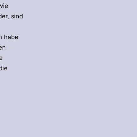
wie
er, sind
ch habe
en
e
die