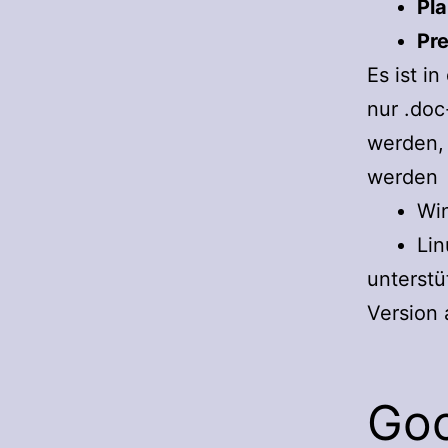
Pl
Pr
Es ist i
nur .doc
werden, 
werden
Wi
Lin
unterstü
Version
Goo