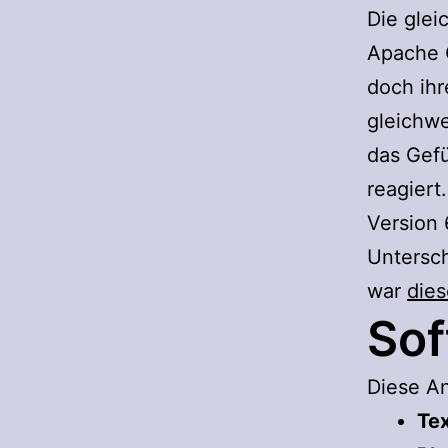
Die glei
Apache O
doch ihr
gleichwe
das Gefü
reagiert
Version 
Untersch
war
die
Sof
Diese A
Te