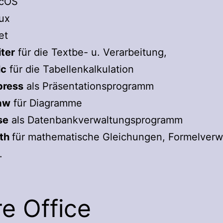
cOS
ux
tet
ter
für die Textbe- u. Verarbeitung,
lc
für die Tabellenkalkulation
press
als Präsentationsprogramm
aw
für Diagramme
se
als Datenbankverwaltungsprogramm
th
für mathematische Gleichungen, Formelverw
.
re Office