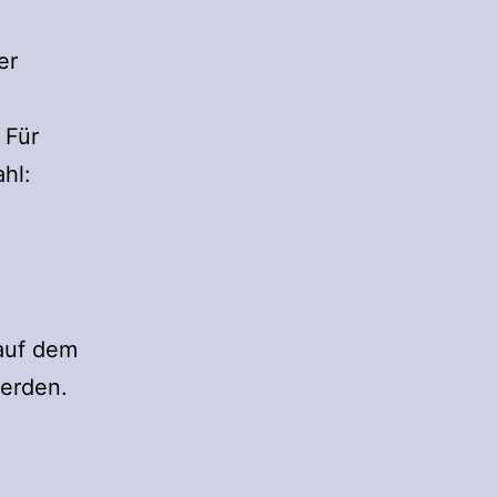
er
 Für
hl:
 auf dem
werden.