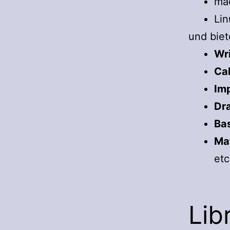
ma
Lin
und bie
Wri
Ca
Im
Dr
Ba
Ma
etc
Lib