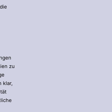
die
ungen
ien zu
ge
 klar,
tät
liche