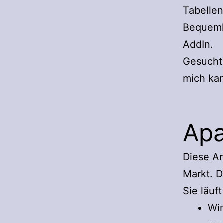
Tabelle
Bequemli
AddIn.
Gesucht 
mich kam
Apa
Diese An
Markt. D
Sie läuf
Wi