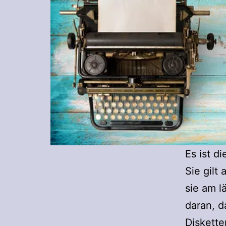
Es ist d
Sie gilt
sie am l
daran, d
Disketten