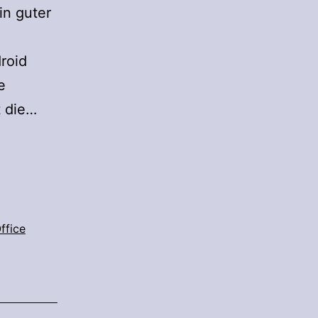
in guter
roid
e
Mein
t die…
Chromebook
ffice