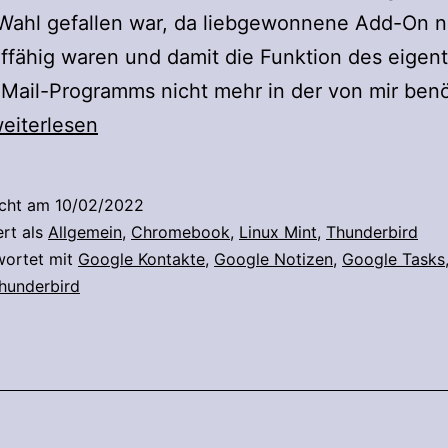
Wahl gefallen war, da liebgewonnene Add-On n
ffähig waren und damit die Funktion des eigent
Mail-Programms nicht mehr in der von mir benö
hunderbird
eiterlesen
ie
weite
icht am
10/02/2022
ert als
Allgemein
,
Chromebook
,
Linux Mint
,
Thunderbird
wortet mit
Google Kontakte
,
Google Notizen
,
Google Tasks
hunderbird