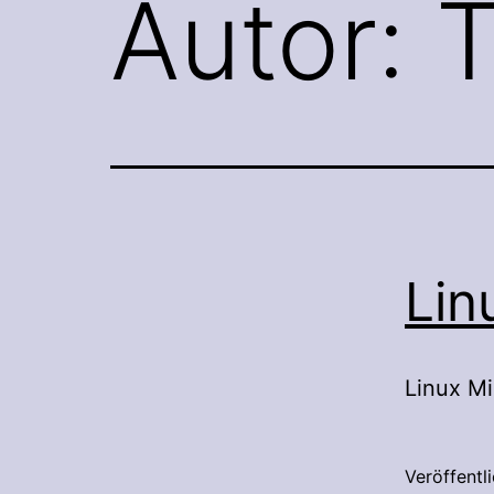
Autor:
T
Lin
Linux M
Veröffentl