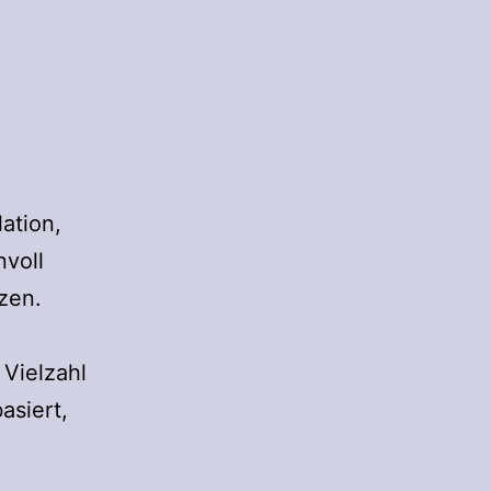
ation,
nvoll
tzen.
Vielzahl
asiert,