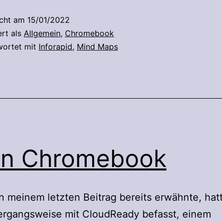
Mind
icht am
15/01/2022
Maps
ert als
Allgemein
,
Chromebook
wortet mit
Inforapid
,
Mind Maps
in Chromebook
in meinem letzten Beitrag bereits erwähnte, hat
ergangsweise mit CloudReady befasst, einem