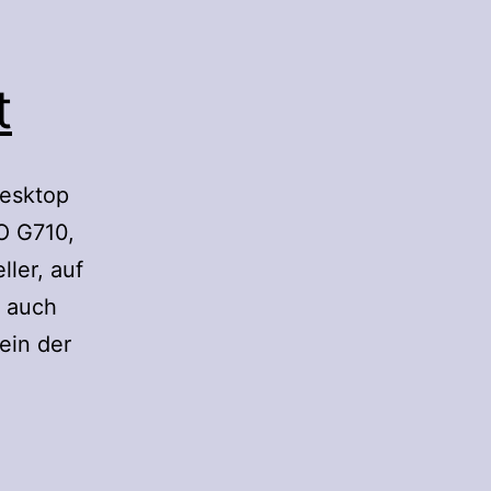
t
Desktop
O G710,
ler, auf
t auch
lein der