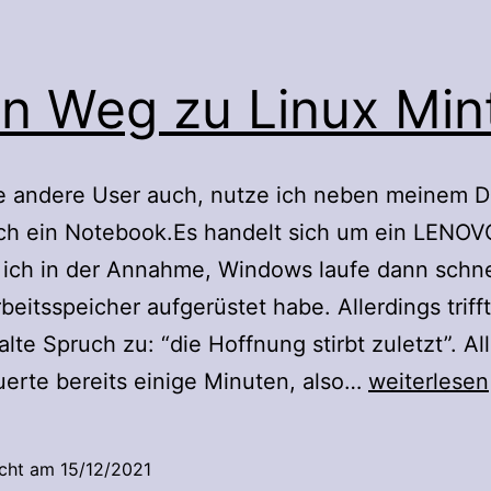
n Weg zu Linux Min
le andere User auch, nutze ich neben meinem 
ch ein Notebook.Es handelt sich um ein LENOV
ich in der Annahme, Windows laufe dann schnel
beitsspeicher aufgerüstet habe. Allerdings triff
alte Spruch zu: “die Hoffnung stirbt zuletzt”. Al
Mein
uerte bereits einige Minuten, also…
weiterlesen
Weg
zu
icht am
15/12/2021