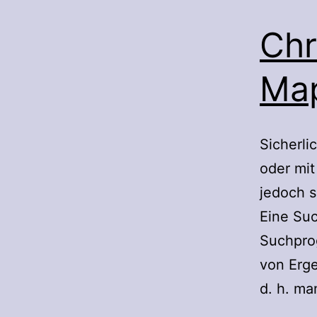
Ch
Ma
Sicherli
oder mit
jedoch s
Eine Suc
Suchpro
von Erge
d. h. m