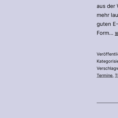
aus der 
mehr lau
guten E-
T
Form…
w
d
Z
Veröffentl
Kategorisi
Verschlag
Termine
,
T