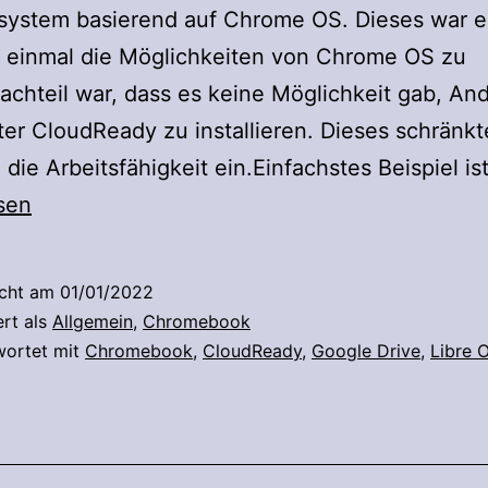
system basierend auf Chrome OS. Dieses war e
, einmal die Möglichkeiten von Chrome OS zu
achteil war, dass es keine Möglichkeit gab, And
er CloudReady zu installieren. Dieses schränkt
h die Arbeitsfähigkeit ein.Einfachstes Beispiel is
sen
icht am
01/01/2022
ert als
Allgemein
,
Chromebook
wortet mit
Chromebook
,
CloudReady
,
Google Drive
,
Libre O