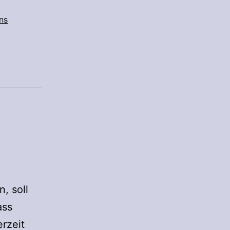
ns
, soll
ass
rzeit